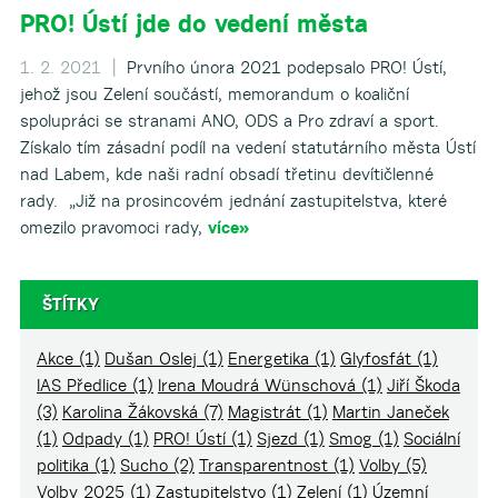
PRO! Ústí jde do vedení města
1. 2. 2021 |
Prvního února 2021 podepsalo PRO! Ústí,
jehož jsou Zelení součástí, memorandum o koaliční
spolupráci se stranami ANO, ODS a Pro zdraví a sport.
Získalo tím zásadní podíl na vedení statutárního města Ústí
nad Labem, kde naši radní obsadí třetinu devítičlenné
rady. „Již na prosincovém jednání zastupitelstva, které
omezilo pravomoci rady,
více»
ŠTÍTKY
Akce
(1)
Dušan Oslej
(1)
Energetika
(1)
Glyfosfát
(1)
IAS Předlice
(1)
Irena Moudrá Wünschová
(1)
Jiří Škoda
(3)
Karolina Žákovská
(7)
Magistrát
(1)
Martin Janeček
(1)
Odpady
(1)
PRO! Ústí
(1)
Sjezd
(1)
Smog
(1)
Sociální
politika
(1)
Sucho
(2)
Transparentnost
(1)
Volby
(5)
Volby 2025
(1)
Zastupitelstvo
(1)
Zelení
(1)
Územní