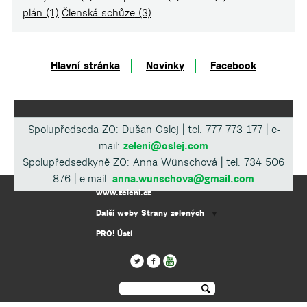
plán
(1)
Členská schůze
(3)
Hlavní stránka
Novinky
Facebook
Spolupředseda ZO: Dušan Oslej | tel. 777 773 177 | e-
mail:
zeleni@oslej.com
Spolupředsedkyně ZO: Anna Wünschová | tel. 734 506
876 | e-mail:
anna.wunschova@gmail.com
www.zeleni.cz
Další weby Strany zelených
▼
PRO! Ústí