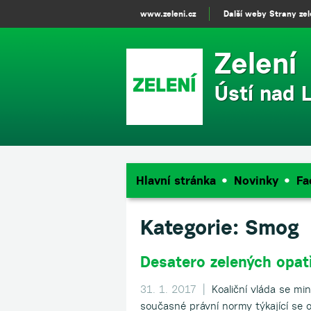
www.zeleni.cz
Další weby Strany ze
Zelení
Ústí nad
Hlavní stránka
Novinky
Fa
Kategorie:
Smog
Desatero zelených opat
31. 1. 2017 |
Koaliční vláda se mi
současné právní normy týkající se o