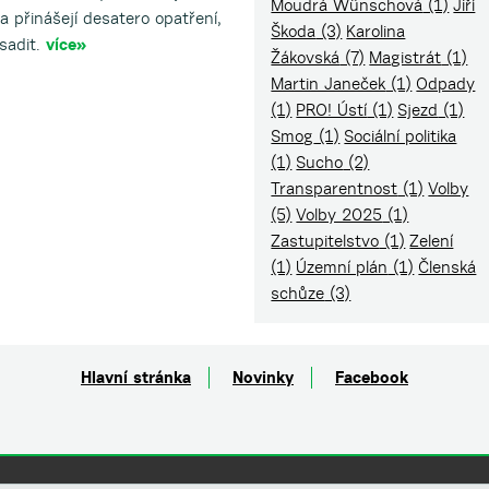
Moudrá Wünschová
(1)
Jiří
 a přinášejí desatero opatření,
Škoda
(3)
Karolina
sadit.
více»
Žákovská
(7)
Magistrát
(1)
Martin Janeček
(1)
Odpady
(1)
PRO! Ústí
(1)
Sjezd
(1)
Smog
(1)
Sociální politika
(1)
Sucho
(2)
Transparentnost
(1)
Volby
(5)
Volby 2025
(1)
Zastupitelstvo
(1)
Zelení
(1)
Územní plán
(1)
Členská
schůze
(3)
Hlavní stránka
Novinky
Facebook