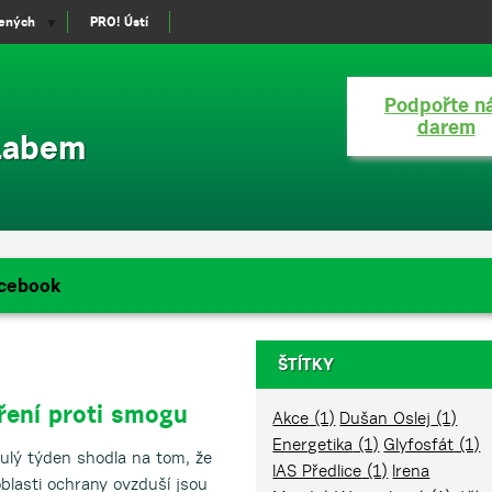
lených
PRO! Ústí
▼
Podpořte n
darem
 Labem
cebook
ŠTÍTKY
ření proti smogu
Akce
(1)
Dušan Oslej
(1)
Energetika
(1)
Glyfosfát
(1)
nulý týden shodla na tom, že
IAS Předlice
(1)
Irena
blasti ochrany ovzduší jsou