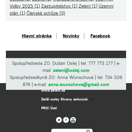
Volby 2025
(1)
Zastupitelstvo
(1)
Zelení
(1)
Územní
plán
(1)
Členská schůze
(3)
Hlavní stránka
Novinky
Facebook
Spolupředseda ZO: Dušan Oslej | tel. 777 773 177 | e-
mail:
zeleni@oslej.com
Spolupředsedkyně ZO: Anna Wünschová | tel. 734 506
876 | e-mail:
anna.wunschova@gmail.com
www.zeleni.cz
Další weby Strany zelených
▼
PRO! Ústí