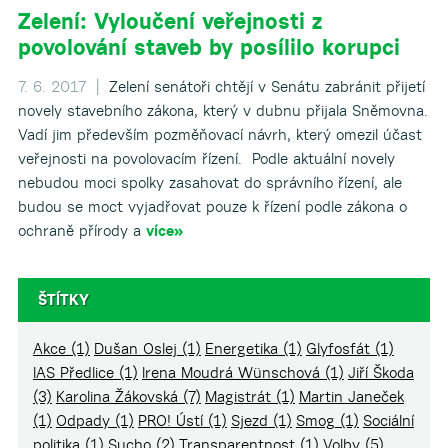
Zelení: Vyloučení veřejnosti z
povolování staveb by posílilo korupci
7. 6. 2017 |
Zelení senátoři chtějí v Senátu zabránit přijetí
novely stavebního zákona, který v dubnu přijala Sněmovna.
Vadí jim především pozměňovací návrh, který omezil účast
veřejnosti na povolovacím řízení. Podle aktuální novely
nebudou moci spolky zasahovat do správního řízení, ale
budou se moct vyjadřovat pouze k řízení podle zákona o
ochraně přírody a
více»
ŠTÍTKY
Akce
(1)
Dušan Oslej
(1)
Energetika
(1)
Glyfosfát
(1)
IAS Předlice
(1)
Irena Moudrá Wünschová
(1)
Jiří Škoda
(3)
Karolina Žákovská
(7)
Magistrát
(1)
Martin Janeček
(1)
Odpady
(1)
PRO! Ústí
(1)
Sjezd
(1)
Smog
(1)
Sociální
politika
(1)
Sucho
(2)
Transparentnost
(1)
Volby
(5)